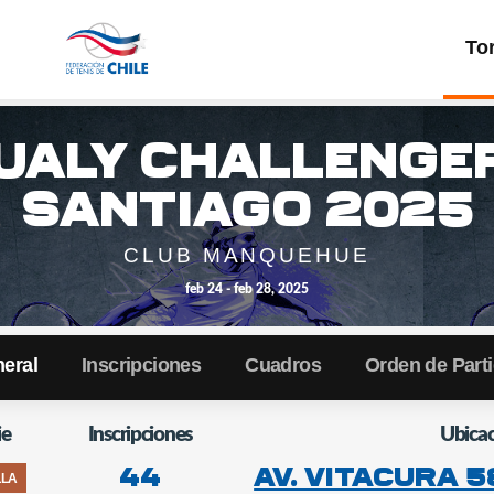
To
Go
back
to
the
ualy Challenge
home
page
Santiago 2025
CLUB MANQUEHUE
feb 24 - feb 28, 2025
eral
Inscripciones
Cuadros
Orden de Part
ie
Inscripciones
Ubicac
44
Av. Vitacura 5
LLA