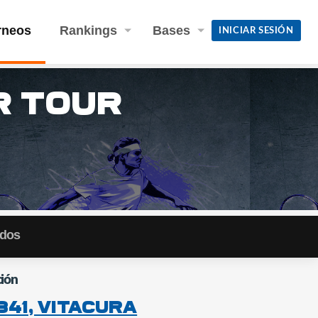
rneos
Rankings
Bases
INICIAR SESIÓN
r Tour
idos
ión
841, Vitacura