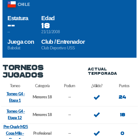
CHILE
Estatura
Edad
--
18
--
21/11/2008
Juega con
Club / Entrenador
Babolat
Club Deportivo USS
Torneos
Actual
Jugados
Temporada
Torneo
Categoría
Podium
¿Válido?
Puntos
Torneo G4 -
24
Menores 18
--
Etapa 1
Torneo G4 -
18
Menores 18
--
Etapa 12
Pre-Qualy M25
0
Copa Milo -
Profesional
--