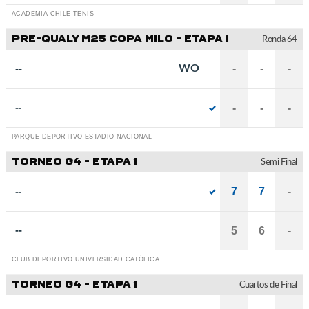
ACADEMIA CHILE TENIS
PRE-QUALY M25 COPA MILO - ETAPA 1
Ronda 64
--
WO
-
-
-
--
-
-
-
PARQUE DEPORTIVO ESTADIO NACIONAL
TORNEO G4 - ETAPA 1
Semi Final
--
7
7
-
--
5
6
-
CLUB DEPORTIVO UNIVERSIDAD CATÓLICA
TORNEO G4 - ETAPA 1
Cuartos de Final